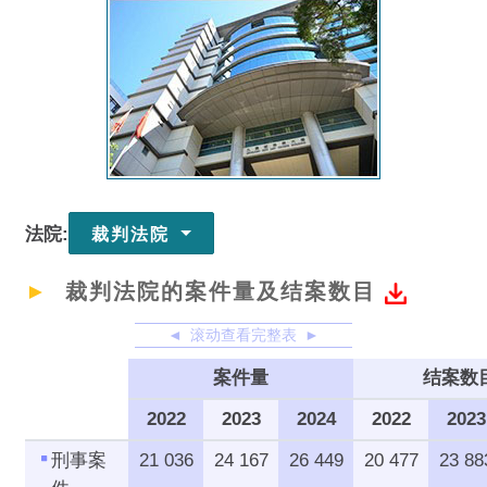
2024年大事记要
法官及司法人员名单
各级法院案件量、结案数目以及
法院轮候时间
投诉法官行为谘询委员会成员名
单
规则委员会成员名单
法院:
裁判法院
调解工作小组成员名单
法庭使用者委员会成员名单
►
裁判法院的案件量及结案数目
香港司法学院管理委员会成员名
滚动查看完整表
单
案件量
结案数目
司法机构政务处
在法院运作中更广泛地运用科技
2022
2023
2024
2022
2023
司法培训
刑事案
21 036
24 167
26 449
20 477
23 88