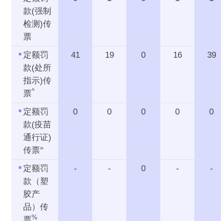
款(强制
检测)传
票
定额罚
41
19
0
16
39
款(处所
指示)传
^
票
定额罚
0
0
0
0
0
款(疫苗
通行证)
»
传票
定额罚
-
-
0
-
-
款（塑
胶产
品）传
%
票