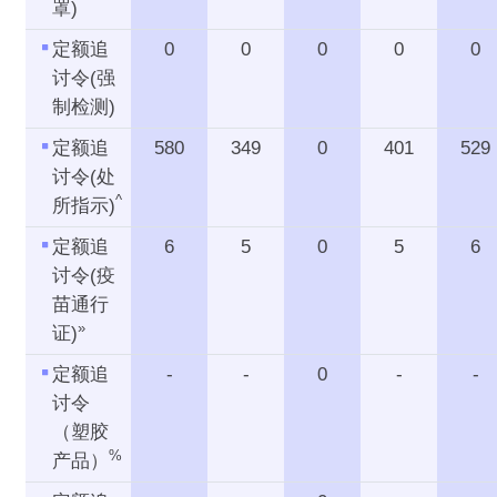
罩)
定额追
0
0
0
0
0
讨令(强
制检测)
定额追
580
349
0
401
529
讨令(处
^
所指示)
定额追
6
5
0
5
6
讨令(疫
苗通行
»
证)
定额追
-
-
0
-
-
讨令
（塑胶
%
产品）