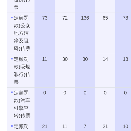
票
定额罚
73
72
136
65
78
款(公众
地方洁
净及阻
碍)传票
定额罚
11
30
30
14
18
款(吸烟
罪行)传
票
定额罚
0
0
0
0
0
款(汽车
引擎空
转)传票
定额罚
21
11
7
21
10