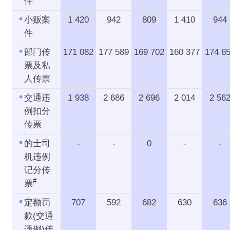
件
参观司法机构的次数/人数
小贩案
1 420
942
809
1 410
944
2023年至2024年度司法机构的开
支及收入
件
有关法官和司法人员的投诉
部门传
171 082
177 589
169 702
160 377
174 6
票及私
有关司法机构政务处的投诉
人传票
图片集
交通违
1 938
2 686
2 696
2 014
2 56
例扣分
传票
的士司
-
-
0
-
-
机违例
记分传
#
票
定额罚
707
592
682
630
636
款(交通
违例)传