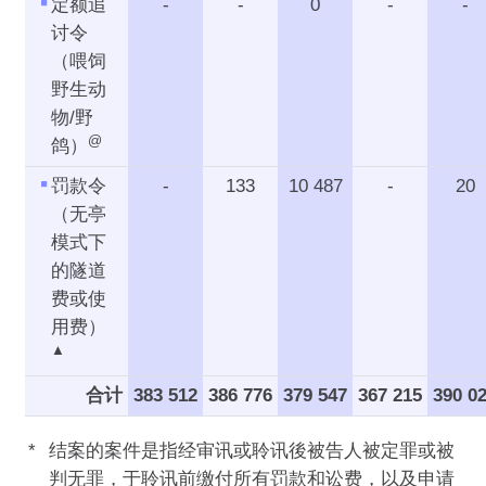
定额追
-
-
0
-
-
讨令
（喂饲
野生动
物/野
@
鸽）
罚款令
-
133
10 487
-
20
（无亭
模式下
的隧道
费或使
用费）
▲
合计
383 512
386 776
379 547
367 215
390 0
*
结案的案件是指经审讯或聆讯後被告人被定罪或被
判无罪，于聆讯前缴付所有罚款和讼费，以及申请