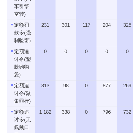
车引擎
空转)
定额罚
231
301
117
204
325
款令(强
制验窗)
定额追
0
0
0
0
0
讨令(塑
胶购物
袋)
定额追
813
98
0
877
269
讨令(聚
集罪行)
定额追
1 182
338
0
796
732
讨令(无
佩戴口