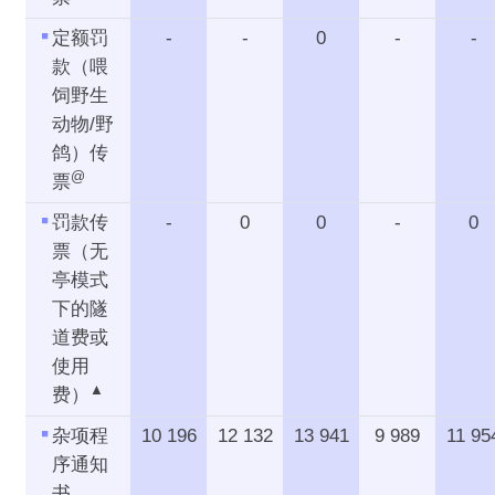
定额罚
-
-
0
-
-
款（喂
饲野生
动物/野
鸽）传
@
票
罚款传
-
0
0
-
0
票（无
亭模式
下的隧
道费或
使用
▲
费）
杂项程
10 196
12 132
13 941
9 989
11 95
序通知
书