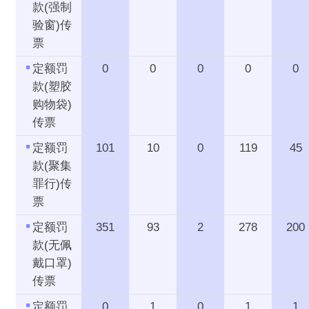
款(强制
验窗)传
票
定额罚
0
0
0
0
0
款(塑胶
购物袋)
传票
定额罚
101
10
0
119
45
款(聚集
罪行)传
票
定额罚
351
93
2
278
200
款(无佩
戴口罩)
传票
定额罚
0
1
0
1
1