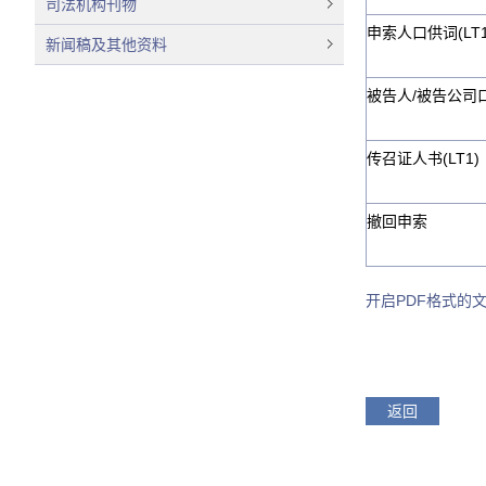
司法机构刊物
申索人口供词(LT1
新闻稿及其他资料
被告人/被告公司口供
传召证人书(LT1)
撤回申索
开启PDF格式的文件
返回