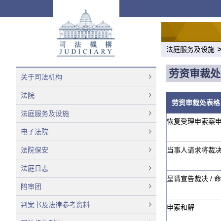
法庭服务及设施
劳资审裁处
关于司法机构
法院
劳资审裁处表
法庭服务及设施
恢复受理申索案申请
电子法院
法院保安
当事人请求将裁决 
法庭日志
呈请宣告裁决 / 命
陪审团
判案书及法律参考资料
申索和解