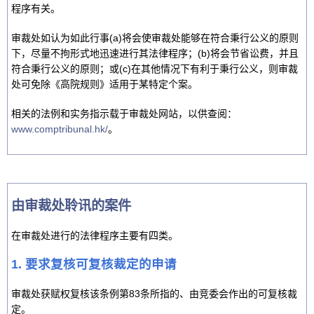
程序有关。
审裁处如认为如此行事(a)将会使审裁处能够在符合秉行公义的原则
下，尽量不拘形式地迅速进行其法律程序；(b)将会节省讼费，并且
符合秉行公义的原则；或(c)在其他情况下有利于秉行公义，则审裁
处可免除《高院规则》适用于某特定个案。
相关的法例和实务指示载于审裁处网站，以供查阅：
www.comptribunal.hk/
。
由审裁处聆讯的案件
在审裁处进行的法律程序主要有四类。
1. 要求复核可复核裁定的申请
审裁处获赋权复核该条例第83条所指的、由竞委会作出的可复核裁
定。