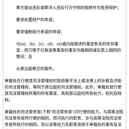
某方提出违反或牵涉入违反行为守则的指称作为免责辩护；
要求处置财产的申请；
要求强制执行承诺的申请；
与(a)、(b)、(c)、(d)、(e)或(f)段提述的事宜有关的任何事
宜，但只限于引致该等事宜的事实均属相同或实质上相同的
情况；及
从原讼庭移交的案件。
审裁处在行使其司法管辖权时批给衡平法上或法律上的补救及济助
的司法管辖权，等同于原讼庭的司法管辖权。此外，审裁处就行使
其司法管辖权所需的所有事宜，具有原讼庭的所有权力、权利及特
权。
审裁处的司法常务官(下称“司法常务官”)可行使的权力，与高等法院
司法常务官所行使的相同，而可执行的职责，亦与高等法院司法常
务官所执行的相同，但以该等权力及职责适用于审裁处的事务及法