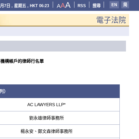
A
A
EN
简
A
月7日 , 星期五 , HKT 06:23
RSS
搜尋
電子法院
）機構帳戶的律師行名單
列）
AC LAWYERS LLP*
劉永雄律師事務所
楊永安、鄭文森律師事務所