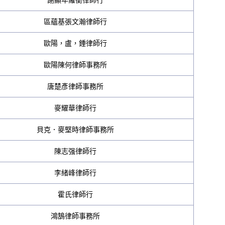
謝顯年羅衡律師行
區蘊基張文瀚律師行
歐陽，盧，鍾律師行
歐陽陳何律師事務所
唐楚彥律師事務所
麥耀華律師行
貝克．麥堅時律師事務所
陳志强律師行
李緒峰律師行
霍氏律師行
鴻鵠律師事務所