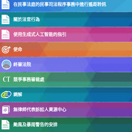
在民事法庭的民事司法程序事務中進行遙距聆訊
16-06-2026
終審法院首席法官結束澳洲坎培拉訪問（附圖）
關於法官行為
02-06-2026
立法會司法及法律事務委員會到訪司法機構（附圖）
使用生成式人工智能的指引
28-05-2026
香港司法機構公布設立香港國際商事法庭新舉措
使命
20-05-2026
委任司法人員
終審法院
18-05-2026
使用綜合法院案件管理系統在高等法院展開新案件的《實
競爭事務審裁處
務指引》
16-05-2026
調解
終審法院首席法官在資深大律師委任典禮演辭
15-05-2026
無律師代表訴訟人資源中心
2025年版的《陪審團指引》之更新
14-05-2026
颱風及暴雨警告的安排
資深大律師委任典禮