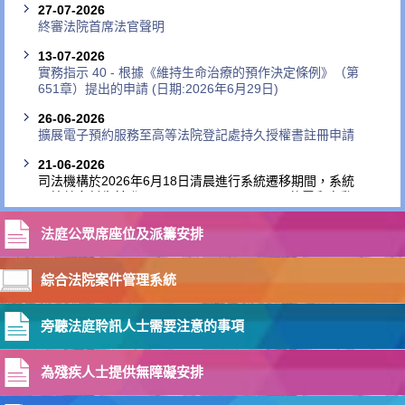
27-07-2026
終審法院首席法官聲明
13-07-2026
實務指示 40 - 根據《維持生命治療的預作決定條例》（第
651章）提出的申請 (日期:2026年6月29日)
26-06-2026
擴展電子預約服務至高等法院登記處持久授權書註冊申請
21-06-2026
司法機構於2026年6月18日清晨進行系統遷移期間，系統
不慎就多封先前發至 cfaenquiries@hkcfa.hk 的電郵自動
發出確認回覆電郵。當發現情況後，司法機構已即時採取
檢視措施，並於當天下午稍後時間糾正問題。該查詢電郵
法庭公眾席座位及派籌安排
帳戶現已恢復正常運作。這次事件並無個人資料外洩，亦
無違反資訊科技安全或私隱指引。我們正審視整個系統遷
移工作流程，以防止同類問題日後再次出現。司法機構對
綜合法院案件管理系統
受事件影響的法庭用戶所造成的不便及干擾致歉。如有查
詢，請致電技術支援熱線
2886 6474
。
旁聽法庭聆訊人士需要注意的事項
18-06-2026
司法機構有關黑色暴雨警告下安排的公布（二）
為殘疾人士提供無障礙安排
18-06-2026
司法機構有關黑色暴雨警告下安排的公布