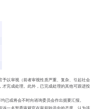
官予以审视（前者审视性质严重、复杂、引起社会
，才完成处理。此外，已完成处理的其他可跟进投
诉均已或将会不时向谘询委员会作出扼要汇报。
投诉一名暂委审裁官在审前聆讯中的态度，认为该