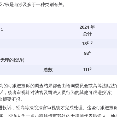
及7宗是与涉及多于一种类别有关。
2024 年
1
目
总计
2, 3
18
4
93
／无理的投诉）
5
总数
111
为的可跟进投诉的调查结果都会由谘询委员会或高等法院法
诉，後者审视针对法官及司法人员行为的其他可跟进投诉）
出扼要汇报。
进投诉，经高等法院法官审视後才完成处理。这些可跟进投
实。投诉人为一名小额钱债审裁处的无律师代表诉讼人。他