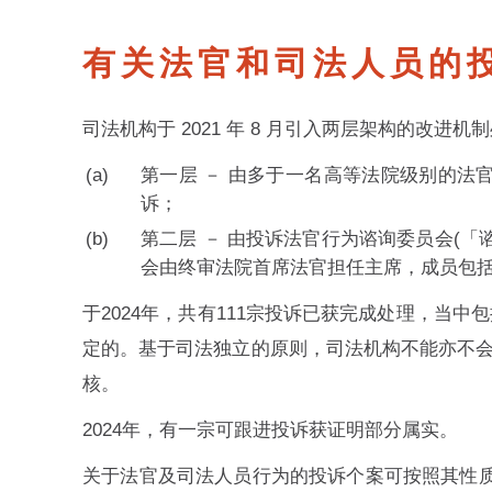
有关法官和司法人员的
司法机构于 2021 年 8 月引入两层架构的改
(a)
第一层 － 由多于一名高等法院级别的
诉；
(b)
第二层 － 由投诉法官行为谘询委员会(
会由终审法院首席法官担任主席，成员包
于2024年，共有111宗投诉已获完成处理，当
定的。基于司法独立的原则，司法机构不能亦不
核。
2024年，有一宗可跟进投诉获证明部分属实。
关于法官及司法人员行为的投诉个案可按照其性