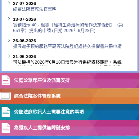
27-07-2026
終審法院首席法官聲明
13-07-2026
實務指示 40 - 根據《維持生命治療的預作決定條例》（第
651章）提出的申請 (日期:2026年6月29日)
26-06-2026
擴展電子預約服務至高等法院登記處持久授權書註冊申請
21-06-2026
司法機構於2026年6月18日清晨進行系統遷移期間，系統
不慎就多封先前發至 cfaenquiries@hkcfa.hk 的電郵自動
發出確認回覆電郵。當發現情況後，司法機構已即時採取
檢視措施，並於當天下午稍後時間糾正問題。該查詢電郵
法庭公眾席座位及派籌安排
帳戶現已恢復正常運作。這次事件並無個人資料外洩，亦
無違反資訊科技安全或私隱指引。我們正審視整個系統遷
移工作流程，以防止同類問題日後再次出現。司法機構對
綜合法院案件管理系統
受事件影響的法庭用戶所造成的不便及干擾致歉。如有查
詢，請致電技術支援熱線
2886 6474
。
旁聽法庭聆訊人士需要注意的事項
18-06-2026
司法機構有關黑色暴雨警告下安排的公布（二）
為殘疾人士提供無障礙安排
18-06-2026
司法機構有關黑色暴雨警告下安排的公布