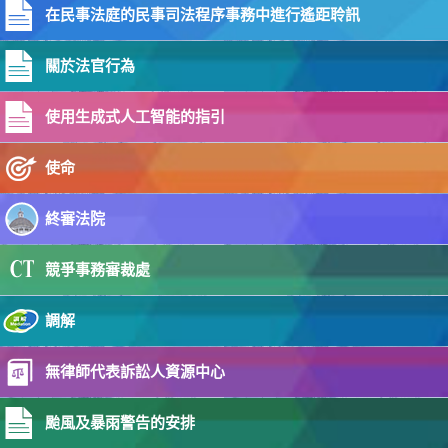
在民事法庭的民事司法程序事務中進行遙距聆訊
16-06-2026
終審法院首席法官結束澳洲坎培拉訪問（附圖）
關於法官行為
02-06-2026
立法會司法及法律事務委員會到訪司法機構（附圖）
使用生成式人工智能的指引
28-05-2026
香港司法機構公布設立香港國際商事法庭新舉措
使命
20-05-2026
委任司法人員
終審法院
18-05-2026
使用綜合法院案件管理系統在高等法院展開新案件的《實
競爭事務審裁處
務指引》
16-05-2026
調解
終審法院首席法官在資深大律師委任典禮演辭
15-05-2026
無律師代表訴訟人資源中心
2025年版的《陪審團指引》之更新
14-05-2026
颱風及暴雨警告的安排
資深大律師委任典禮